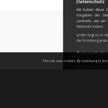
Datenschutz
Wir haben diese D
Vorgaben der Dat
sammeln, wie wir 
Webseite haben.
Leider liegt es in 
der Erstellung jedo
Automatische
Wenn Sie heutzuta
This site uses cookies. By continuing to bro
gespeichert, so auc
Wenn Sie unsere We
diese Webseite gesp
•die Adresse (URL)
•Browser und Brow
•das verwendete B
•die Adresse (URL) 