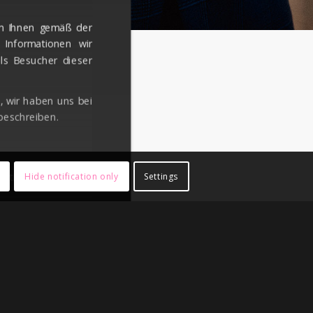
um Ihnen gemäß der
 Informationen wir
ls Besucher dieser
n, wir haben uns bei
 beschreiben.
tisch erstellt und
Hide notification only
Settings
r (Computer auf dem