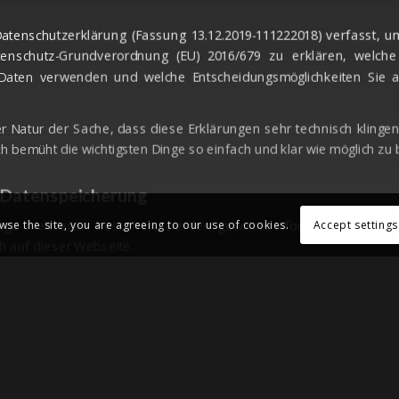
atenschutzerklärung (Fassung 13.12.2019-111222018) verfasst, 
enschutz-Grundverordnung (EU) 2016/679 zu erklären, welche
Daten verwenden und welche Entscheidungsmöglichkeiten Sie a
der Natur der Sache, dass diese Erklärungen sehr technisch klinge
ch bemüht die wichtigsten Dinge so einfach und klar wie möglich zu
 Datenspeicherung
ge Webseiten besuchen, werden gewisse Informationen automa
Accept settings
wse the site, you are agreeing to our use of cookies.
h auf dieser Webseite.
bseite so wie jetzt gerade besuchen, speichert unser Webserve
eichert ist) automatisch Daten wie
 der aufgerufenen Webseite
serversion
etriebssystem
der zuvor besuchten Seite (Referrer URL)