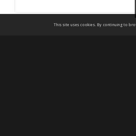
This site uses cookies. By continuing to bro
"E
&
Künstler