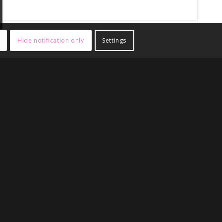
Hide notification only
Settings
nge