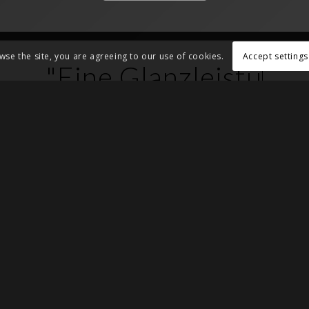
Accept settings
wse the site, you are agreeing to our use of cookies.
ine Glanzleistung an sä
Pädagoge