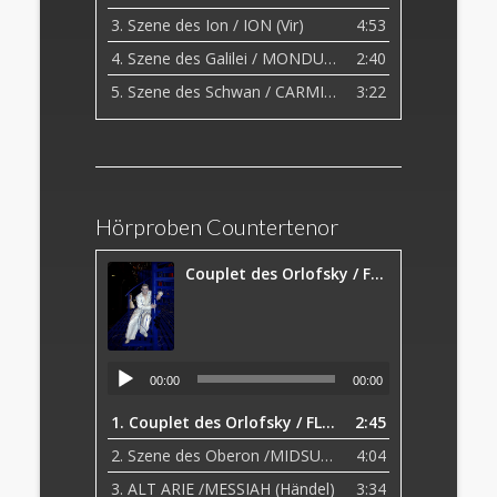
3.
Szene des Ion / ION (Vir)
4:53
4.
Szene des Galilei / MONDUNTERGANG (Clemencic)
2:40
5.
Szene des Schwan / CARMINA BURANA (Orff)
3:22
Hörproben Countertenor
Couplet des Orlofsky / FLEDERMAUS (Strauss)
00:00
00:00
1.
Couplet des Orlofsky / FLEDERMAUS (Strauss)
2:45
2.
Szene des Oberon /MIDSUMMERNIGHTSDREAM (Britten)
4:04
3.
ALT ARIE /MESSIAH (Händel)
3:34